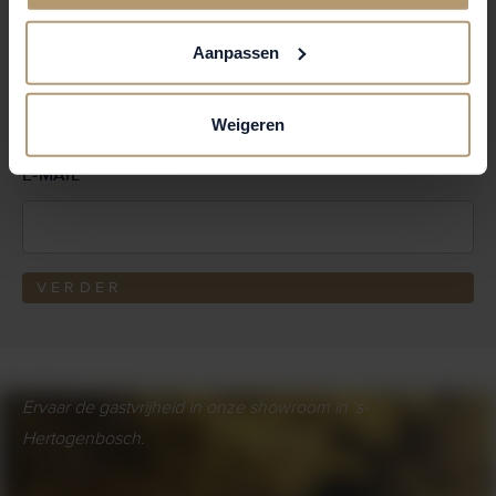
Aanpassen
*
ACHTERNAAM
Weigeren
*
E-MAIL
VERDER
Ervaar de gastvrijheid in onze showroom in 's-
Hertogenbosch.