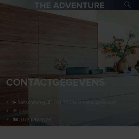
CONTACTGEGEVENS
➤ Reitscheweg 35, 5232BX te 's-Hertogenbosch.
info@the-adventure.nl
✉︎
☎︎
073 644 6779