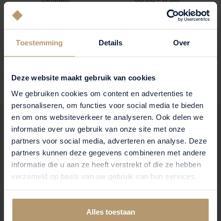
Woensdag
08:00 - 17:00
Donderdag
08:00 - 17:00
Toestemming
Details
Over
Vrijdag
08:00 - 17:00
Zaterdag
Gesloten
Zondag
Gesloten
Deze website maakt gebruik van cookies
We gebruiken cookies om content en advertenties te
personaliseren, om functies voor social media te bieden
en om ons websiteverkeer te analyseren. Ook delen we
CONTACT AANVRAAG
informatie over uw gebruik van onze site met onze
partners voor social media, adverteren en analyse. Deze
Wij vinden het belangrijk dat u zo goed mogelijk wordt
partners kunnen deze gegevens combineren met andere
geholpen. Geef uw vraag of verzoek hier aan ons door en
informatie die u aan ze heeft verstrekt of die ze hebben
verzameld op basis van uw gebruik van hun services.
u hoort zo snel mogelijk van ons.
*
AANHEF
VOORNAAM
Alles toestaan