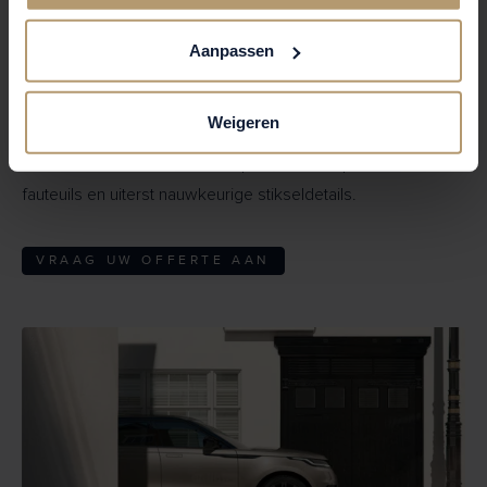
Dark Agate' velgen
met een Satin Black laklaag. De
'Belgravia Edition'-signatuur is op smaakvolle wijze verwerkt
Aanpassen
in de dorpels, het interieur en de puddle lamps.
Weigeren
INTERIEUR
De cabine straalt vakmanschap uit, met soepele lederen
fauteuils en uiterst nauwkeurige stikseldetails.
VRAAG UW OFFERTE AAN