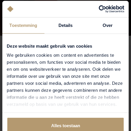
Toestemming
Details
Over
Deze website maakt gebruik van cookies
We gebruiken cookies om content en advertenties te
VELAR BELGRAVIA EDITION
personaliseren, om functies voor social media te bieden
en om ons websiteverkeer te analyseren. Ook delen we
De wijk Belgravia vormt de perfecte mix van klassieke
informatie over uw gebruik van onze site met onze
Range
Georgische architectuur en hedendaagse luxe. De
partners voor social media, adverteren en analyse. Deze
Rover Velar Belgravia Edition
vertaalt deze sfeer naar een
partners kunnen deze gegevens combineren met andere
informatie die u aan ze heeft verstrekt of die ze hebben
auto met een onwrikbare focus op detail en design.
verzameld op basis van uw gebruik van hun services.
EXTERIEUR
20-inch 'Diamond Turned
De Velar staat op imposante
Alles toestaan