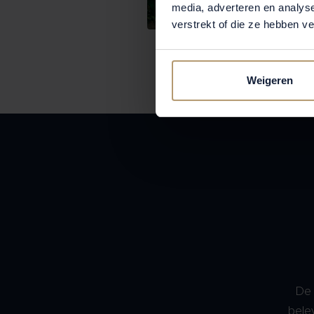
media, adverteren en analys
verstrekt of die ze hebben v
Weigeren
De 
bele