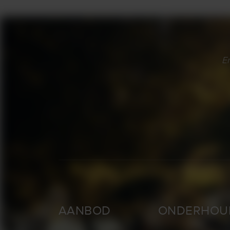
Er
AANBOD
ONDERHOU