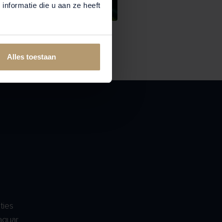
nformatie die u aan ze heeft
Alles toestaan
ties
aguar