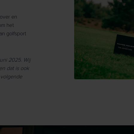
Rover en
 om het
an golfsport
juni 2025. Wij
n dat is ook
e volgende